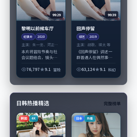
99:29
99:39
黎明以前候车厅
回声停留
纪录片
2020
综艺
2019
主演：
朱一龙、河正宇
主演：
胡歌、瑛太 等
等
本片将冒险节奏与社
《回声停留》讲述一
会议题结合，镜头语
群普通人在偶然事件
言克制而有后劲。
中被迫改写人生轨迹
《黎明以前候车厅》
的故事，科幻类型元
76,797
9.1
63,124
9.1
冒险
科幻
由洪尚秀掌舵，朱一
素服务于人物刻画而
龙、河正宇担纲主
非噱头。导演丹尼·
线；取景与声音设计
博伊尔擅长留白叙
凸显英国城市质感，
事，胡歌、瑛太的情
适合...
感...
日韩热播精选
完整榜单
韩国
日本
4K
热播