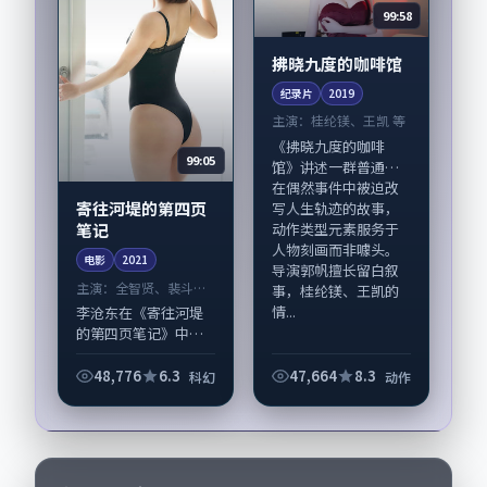
99:58
拂晓九度的咖啡馆
纪录片
2019
主演：
桂纶镁、王凯 等
《拂晓九度的咖啡
99:05
馆》讲述一群普通人
在偶然事件中被迫改
寄往河堤的第四页
写人生轨迹的故事，
笔记
动作类型元素服务于
人物刻画而非噱头。
电影
2021
导演郭帆擅长留白叙
主演：
全智贤、裴斗娜
事，桂纶镁、王凯的
等
情...
李沧东在《寄往河堤
的第四页笔记》中以
细腻场面调度呈现科
幻张力，全智贤、裴
48,776
6.3
47,664
8.3
科幻
动作
斗娜领衔的表演层次
丰富。影片拍摄及后
期主要在韩国完成制
作协同，2021-...