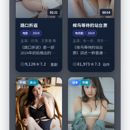
92:21
88:54
路口折返
候鸟等待的站台票
电影
2024
电视剧
2024
主演：
刘涛、王景春 等
主演：
朱一龙、苍井优
等
《路口折返》是一部
《候鸟等待的站台
2024年前后推出的喜
票》讲述一群普通人
剧类电影，由毕赣执
在偶然事件中被迫改
导，刘涛、王景春，
写人生轨迹的故事，
9,126
7.2
81,973
7.3
喜剧
动作
全智贤、谭卓等演员
动作类型元素服务于
亦参与重要戏份。故
人物刻画而非噱头。
事围绕当代都市中的
导演宁浩擅长留白叙
中国
日本
高分
热播
抉择与救赎展开...
事，朱一龙、苍井优
的...