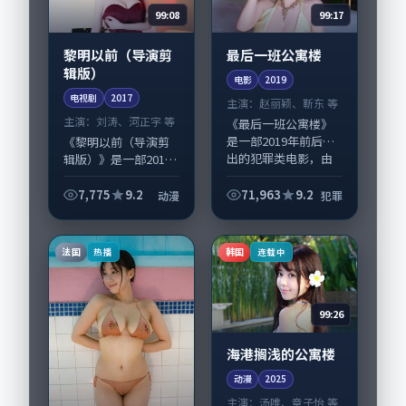
99:08
99:17
黎明以前（导演剪
最后一班公寓楼
辑版）
电影
2019
电视剧
2017
主演：
赵丽颖、靳东 等
主演：
刘涛、河正宇 等
《最后一班公寓楼》
是一部2019年前后推
《黎明以前（导演剪
出的犯罪类电影，由
辑版）》是一部2017
韦斯·安德森执导，
年前后推出的动漫类
赵丽颖、靳东，齐
电视剧，由丹尼·博
7,775
9.2
71,963
9.2
动漫
犯罪
溪、咏梅等演员亦参
伊尔执导，刘涛、河
与重要戏份。故事围
正宇，胡歌、齐溪等
绕当代都市中的抉...
演员亦参与重要戏
法国
韩国
热播
连载中
份。故事围绕当代...
99:26
海港搁浅的公寓楼
动漫
2025
主演：
汤唯、章子怡 等