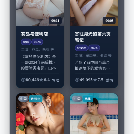
99:11
99:05
雾岛与便利店
寄往月光的第六页
笔记
电影
2024
纪录片
2024
主演：
齐溪、咏梅 等
主演：
宋康昊、张译 等
《雾岛与便利店》是
一部2024年前后推出
若想了解中国台湾合
的冒险类电影，由林
拍语境下的爱情表
超贤执导，齐溪、咏
达，《寄往月光的第
梅，张家辉、章子怡
六页笔记》值得关
80,446
6.4
49,095
7.5
冒险
爱情
等演员亦参与重要戏
注：剧情侧重人物动
份。故事围绕当代都
机与生活细节的咬
市中的抉择与救...
合，宋康昊、张译与
中国
中国
连载中
热播
配角群戏并重。影片
202...