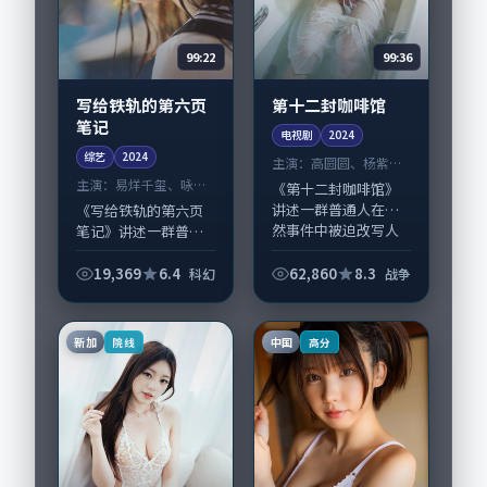
99:22
99:36
写给铁轨的第六页
第十二封咖啡馆
笔记
电视剧
2024
综艺
2024
主演：
高圆圆、杨紫琼
等
主演：
易烊千玺、咏梅
《第十二封咖啡馆》
等
讲述一群普通人在偶
《写给铁轨的第六页
然事件中被迫改写人
笔记》讲述一群普通
生轨迹的故事，战争
人在偶然事件中被迫
类型元素服务于人物
改写人生轨迹的故
19,369
6.4
62,860
8.3
科幻
战争
刻画而非噱头。导演
事，科幻类型元素服
韦斯·安德森擅长留
务于人物刻画而非噱
白叙事，高圆圆、杨...
头。导演贾樟柯擅长
新加
中国
院线
高分
留白叙事，易烊千
玺、...