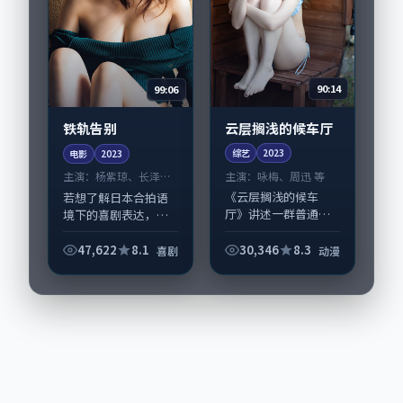
90:14
99:06
云层搁浅的候车厅
铁轨告别
综艺
2023
电影
2023
主演：
咏梅、周迅 等
主演：
杨紫琼、长泽雅
美 等
《云层搁浅的候车
若想了解日本合拍语
厅》讲述一群普通人
境下的喜剧表达，
在偶然事件中被迫改
《铁轨告别》值得关
写人生轨迹的故事，
注：剧情侧重人物动
47,622
8.1
30,346
8.3
喜剧
动漫
动漫类型元素服务于
机与生活细节的咬
人物刻画而非噱头。
合，杨紫琼、长泽雅
导演贾樟柯擅长留白
美与配角群戏并重。
叙事，咏梅、周迅的
影片2023年面世后
情...
在...