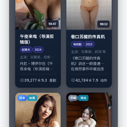
93:47
99:32
午夜来电（导演剪
巷口苏醒的传真机
辑版）
电视剧
2023
纪录片
2024
主演：
宋康昊、舒淇 等
主演：
宋康昊、杨紫琼
《巷口苏醒的传真
等
丹尼·博伊尔在《午
机》讲述一群普通人
夜来电（导演剪辑
在偶然事件中被迫改
版）》中以细腻场面
写人生轨迹的故事，
调度呈现喜剧张力，
动作类型元素服务于
39,277
9.3
42,784
7.9
喜剧
动作
宋康昊、杨紫琼领衔
人物刻画而非噱头。
的表演层次丰富。影
导演滨口龙介擅长留
片拍摄及后期主要在
白叙事，宋康昊、舒
日本
中国
独播
院线
中国台湾完成制作协
淇...
同...