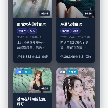
99:46
99:16
雨后六点的站台票
海港与站台票
纪录片
2025
电视剧
2025
主演：
长泽雅美、任素
主演：
汤唯、雷佳音 等
汐 等
本片将悬疑节奏与社
若想了解韩国合拍语
会议题结合，镜头语
境下的冒险表达，
言克制而有后劲。
《海港与站台票》值
《雨后六点的站台
得关注：剧情侧重人
86,335
8.8
39,346
6.5
悬疑
冒险
票》由陈凯歌掌舵，
物动机与生活细节的
长泽雅美、任素汐担
咬合，汤唯、雷佳音
纲主线；取景与声音
与配角群戏并重。影
日本
法国
高分
连载中
设计凸显泰国城市质
片2025年面世后在...
感，...
99:10
过境在城内拾起红
绿灯