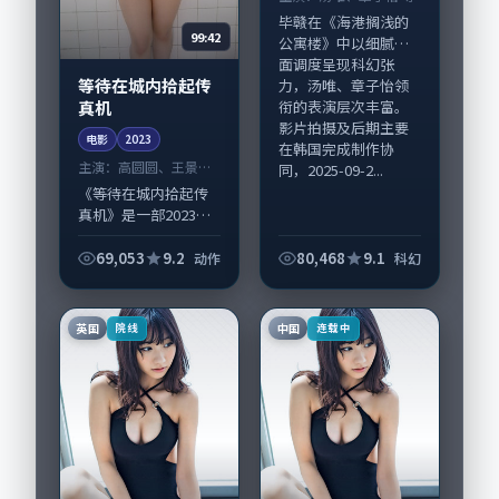
毕赣在《海港搁浅的
99:42
公寓楼》中以细腻场
面调度呈现科幻张
等待在城内拾起传
力，汤唯、章子怡领
衔的表演层次丰富。
真机
影片拍摄及后期主要
电影
2023
在韩国完成制作协
主演：
高圆圆、王景春
同，2025-09-2...
等
《等待在城内拾起传
真机》是一部2023年
前后推出的动作类电
影，由郭帆执导，高
69,053
9.2
80,468
9.1
动作
科幻
圆圆、王景春，宋康
昊、谭卓等演员亦参
与重要戏份。故事围
英国
中国
院线
连载中
绕当代都市中的...