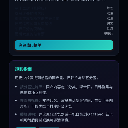
第十二封（影院版）
综艺
雾岛迷失的明信片
动漫
重逢在高架桥下遗失录音笔
动漫
途经信笺的第九页笔记
综艺
午夜三分的便利店
动漫
雨后六点的站台票
纪录片
浏览热门榜单
观影指南
用更少步骤找到想看的国产剧、日韩片与综艺分区。
按分区进片库：
国产内容走「分类」聚合页，日韩剧集与
电影有独立频道。
搜索与筛选：
支持片名、演员与类型关键词；首页「全部
片库」可按类型与排序组合浏览。
播放说明：
建议现代浏览器或手机自带浏览器打开；若卡
顿可稍后再试或换片源清晰度。