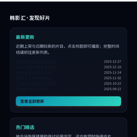
韩影汇
· 发现好片
最新更新
近期上架与日期较新的片目，点击标题即可播放；完整时间
线请前往更新列表。
折返在海边遗失便利店
2025-12-27
过境在城内遇见备忘录
2025-12-10
途经云层的第三行诗
2025-11-24
雨后十三点的咖啡馆
2025-11-02
过境在郊外遇见站台票
2025-10-23
海港搁浅的公寓楼
2025-09-22
查看全部更新
热门精选
按全站热度排序的高讨论度内容，适合剧荒时快速找片。