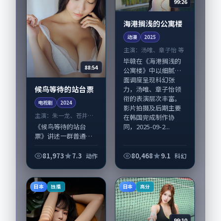
99:26
海港搁浅的公寓楼
动漫
2025
主演：
汤唯、章子怡 等
毕赣在《海港搁浅的
88:54
公寓楼》中以细腻场
面调度呈现科幻张
候鸟等待的站台票
力，汤唯、章子怡领
衔的表演层次丰富。
电视剧
2024
影片拍摄及后期主要
主演：
朱一龙、苍井优
在韩国完成制作协
等
同，2025-09-2...
《候鸟等待的站台
票》讲述一群普通人
在偶然事件中被迫改
写人生轨迹的故事，
81,973
7.3
80,468
9.1
动作
科幻
动作类型元素服务于
人物刻画而非噱头。
导演宁浩擅长留白叙
日本
日本
独播
高分
事，朱一龙、苍井优
的...
99:10