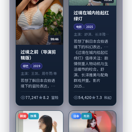
过境在城内拾起红
绿灯
电影
2025
主演：
舒淇、长泽雅美
99:46
等
若想了解日本合拍语
境下的科幻表达，
过境之前（导演剪
《过境在城内拾起红
辑版）
绿灯》值得关注：剧
情侧重人物动机与生
综艺
2019
活细节的咬合，舒
主演：
王凯、周冬雨 等
淇、长泽雅美与配角
群戏并重。影片
若想了解日本合拍语
2025...
境下的冒险表达，
《过境之前（导演剪
辑版）》值得关注：
77,247
8.2
54,420
7.3
冒险
科幻
剧情侧重人物动机与
生活细节的咬合，王
凯、周冬雨与配角群
韩国
日本
独播
杜比
戏并重。影片2019...