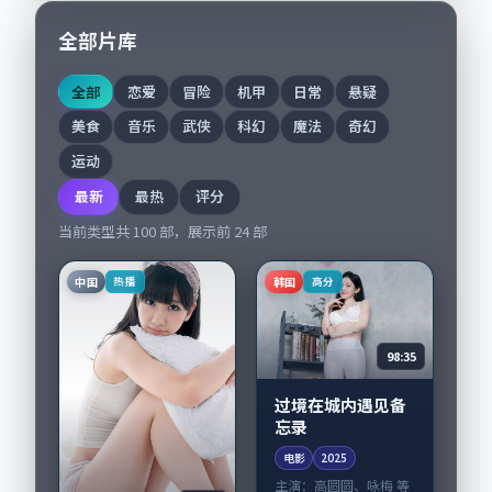
全部片库
全部
恋爱
冒险
机甲
日常
悬疑
美食
音乐
武侠
科幻
魔法
奇幻
运动
最新
最热
评分
当前类型共
100
部，展示前
24
部
中国
韩国
热播
高分
98:35
过境在城内遇见备
忘录
电影
2025
主演：
高圆圆、咏梅 等