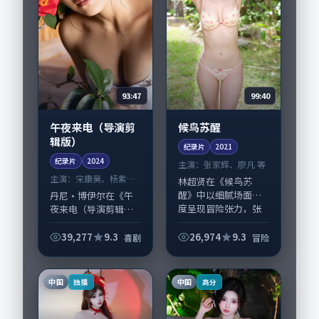
93:47
99:40
午夜来电（导演剪
候鸟苏醒
辑版）
纪录片
2021
纪录片
2024
主演：
张家辉、廖凡 等
主演：
宋康昊、杨紫琼
林超贤在《候鸟苏
等
醒》中以细腻场面调
丹尼·博伊尔在《午
度呈现冒险张力，张
夜来电（导演剪辑
家辉、廖凡领衔的表
版）》中以细腻场面
演层次丰富。影片拍
调度呈现喜剧张力，
39,277
9.3
26,974
9.3
喜剧
冒险
摄及后期主要在中国
宋康昊、杨紫琼领衔
香港完成制作协同，
的表演层次丰富。影
2021-06-17...
片拍摄及后期主要在
中国
中国
独播
高分
中国台湾完成制作协
同...