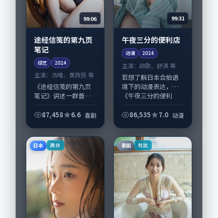
99:06
99:31
途经信笺的第九页
午夜三分的便利店
笔记
动漫
2024
综艺
2024
主演：
胡歌、舒淇 等
主演：
汤唯、黄政民 等
若想了解日本合拍语
境下的动漫表达，
《途经信笺的第九页
《午夜三分的便利
笔记》讲述一群普通
店》值得关注：剧情
人在偶然事件中被迫
侧重人物动机与生活
改写人生轨迹的故
87,458
6.6
86,535
7.0
喜剧
动漫
细节的咬合，胡歌、
事，喜剧类型元素服
舒淇与配角群戏并
务于人物刻画而非噱
重。影片2024年面世
头。导演王小帅擅长
日本
泰国
高分
杜比
后...
留白叙事，汤唯、黄
政...