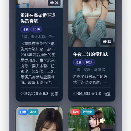
99:09
重逢在高架桥下遗
失录音笔
动漫
2016
主演：
妻夫木聪、任素
99:31
汐 等
《重逢在高架桥下遗
失录音笔》是一部
午夜三分的便利店
2016年前后推出的犯
罪类动漫，由李沧东
动漫
2024
执导，妻夫木聪、任
主演：
胡歌、舒淇 等
素汐，梁朝伟、王凯
若想了解日本合拍语
等演员亦参与重要戏
境下的动漫表达，
份。故事围绕当代...
《午夜三分的便利
店》值得关注：剧情
92,120
6.3
86,535
7.0
犯罪
动漫
侧重人物动机与生活
细节的咬合，胡歌、
舒淇与配角群戏并
日本
韩国
高分
连载中
重。影片2024年面世
后...