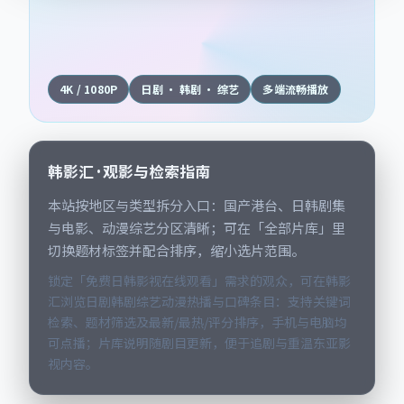
4K / 1080P
日剧 · 韩剧 · 综艺
多端流畅播放
韩影汇 · 观影与检索指南
本站按地区与类型拆分入口：国产港台、日韩剧集
与电影、动漫综艺分区清晰；可在「全部片库」里
切换题材标签并配合排序，缩小选片范围。
锁定「免费日韩影视在线观看」需求的观众，可在韩影
汇浏览日剧韩剧综艺动漫热播与口碑条目：支持关键词
检索、题材筛选及最新/最热/评分排序，手机与电脑均
可点播；片库说明随剧目更新，便于追剧与重温东亚影
视内容。