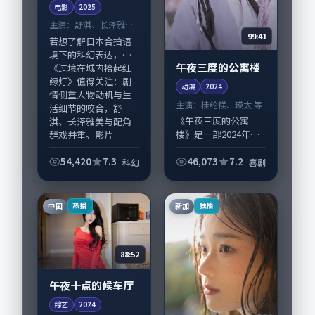
电影
2025
主演：
舒淇、长泽雅美
99:41
等
若想了解日本合拍语
境下的科幻表达，
午夜三度的公寓楼
《过境在城内拾起红
绿灯》值得关注：剧
动漫
2024
情侧重人物动机与生
主演：
桂纶镁、瑛太 等
活细节的咬合，舒
《午夜三度的公寓
淇、长泽雅美与配角
楼》是一部2024年前
群戏并重。影片
后推出的喜剧类动
2025...
漫，由是枝裕和执
54,420
7.3
46,073
7.2
科幻
喜剧
导，桂纶镁、瑛太，
妻夫木聪、易烊千玺
等演员亦参与重要戏
中国
新加
热播
独播
份。故事围绕当代都
市...
88:52
午夜十点的候车厅
综艺
2024