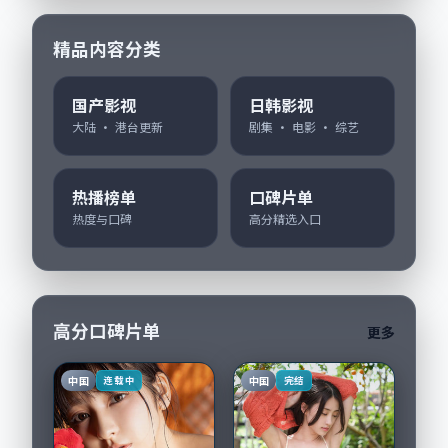
精品内容分类
国产影视
日韩影视
大陆 · 港台更新
剧集 · 电影 · 综艺
热播榜单
口碑片单
热度与口碑
高分精选入口
高分口碑片单
更多
中国
中国
连载中
完结