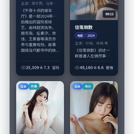
主演：
周冬雨、任素汐
等
《午夜十点的候车
99:12
厅》是一部2024年前
后推出的冒险类综
信笺倒数
艺，由林超贤执导，
周冬雨、任素汐，宋
电影
2024
佳、王景春等演员亦
主演：
孙俪、咏梅 等
参与重要戏份。故事
围绕当代都市中的抉...
《信笺倒数》讲述一
群普通人在偶然事件
中被迫改写人生轨迹
的故事，爱情类型元
25,309
7.3
49,160
6.6
冒险
爱情
素服务于人物刻画而
非噱头。导演滨口龙
介擅长留白叙事，孙
日本
日本
热播
高分
俪、咏梅的情感拿捏...