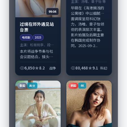
主演：
汤唯、章子怡 等
毕赣在《海港搁浅的
99:04
公寓楼》中以细腻场
面调度呈现科幻张
过境在郊外遇见站
力，汤唯、章子怡领
台票
衔的表演层次丰富。
影片拍摄及后期主要
电视剧
2025
在韩国完成制作协
主演：
松坂桃李、段奕
同，2025-09-2...
宏 等
本片将战争节奏与社
会议题结合，镜头语
言克制而有后劲。
《过境在郊外遇见站
6,850
8.2
80,468
9.1
战争
科幻
台票》由郭帆掌舵，
松坂桃李、段奕宏担
纲主线；取景与声音
泰国
韩国
高分
4K
设计凸显新加坡城市
质...