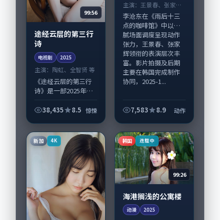
主演：
王景春、张家辉
99:56
等
李沧东在《雨后十三
点的咖啡馆》中以细
途经云层的第三行
腻场面调度呈现动作
诗
张力，王景春、张家
辉领衔的表演层次丰
电视剧
2025
富。影片拍摄及后期
主演：
陶虹、全智贤 等
主要在韩国完成制作
《途经云层的第三行
协同，2025-1...
诗》是一部2025年前
后推出的惊悚类电视
剧，由王小帅执导，
38,435
8.5
7,583
8.9
惊悚
动作
陶虹、全智贤，木村
拓哉、王景春等演员
亦参与重要戏份。故
新加
韩国
4K
连载中
事围绕当代都市...
99:26
海港搁浅的公寓楼
动漫
2025