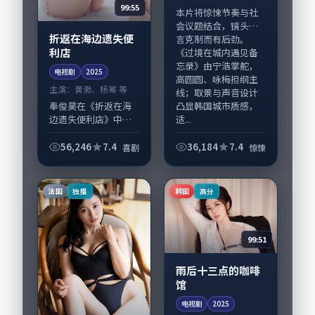
99:55
本片将惊悚节奏与社
会议题结合，镜头语
折返在海边遗失便
言克制而有后劲。
利店
《过境在城内遇见备
忘录》由宁浩掌舵，
电视剧
2025
高圆圆、咏梅担纲主
主演：
黄渤、杨幂 等
线；取景与声音设计
凸显韩国城市质感，
奉俊昊在《折返在海
适...
边遗失便利店》中以
细腻场面调度呈现喜
剧张力，黄渤、杨幂
56,246
7.4
36,184
7.4
喜剧
惊悚
领衔的表演层次丰
富。影片拍摄及后期
主要在中国香港完成
法国
韩国
独播
高分
制作协同，2025-...
99:51
雨后十三点的咖啡
馆
电视剧
2025